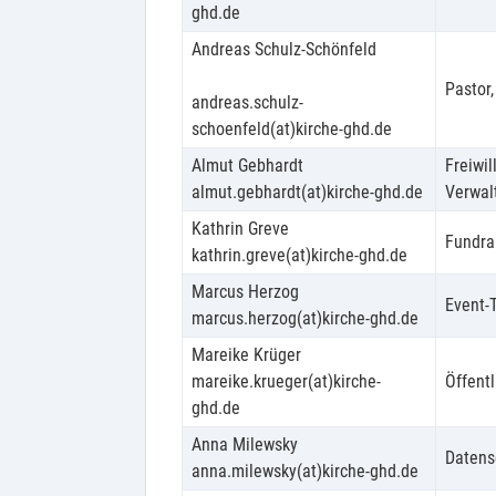
ghd.de
Andreas Schulz-Schönfeld
Pastor,
andreas.schulz-
schoenfeld(at)kirche-ghd.de
Almut Gebhardt
Freiwil
almut.gebhardt(at)kirche-ghd.de
Verwal
Kathrin Greve
Fundrai
kathrin.greve(at)kirche-ghd.de
Marcus Herzog
Event-
marcus.herzog(at)kirche-ghd.de
Mareike Krüger
mareike.krueger(at)kirche-
Öffentl
ghd.de
Anna Milewsky
Datens
anna.milewsky(at)kirche-ghd.de