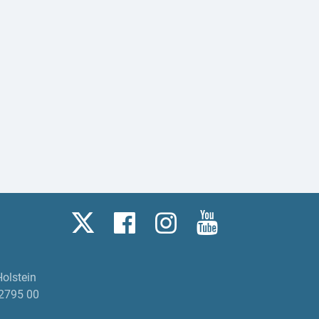
olstein
2795 00