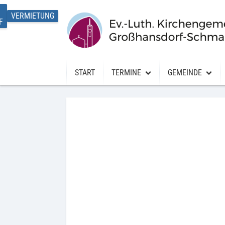
VERMIETUNG
START
TERMINE
GEMEINDE
Termine
Über uns
Gottesdienste
Seniorinnen und 
Gesprächskreise
Offene Kirche
Unser Kirchenge
Kirchenbüro
Beschafferprofil