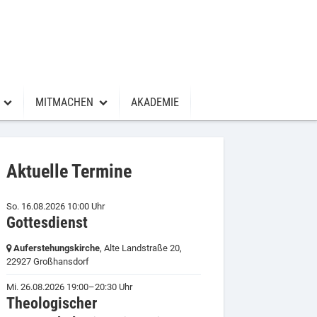
MITMACHEN
AKADEMIE
Ehrenamt
Raum für Großhansdorf
Aktuelle Termine
Werte weitergeben
So. 16.08.2026 10:00 Uhr
Gottesdienst
gendchöre
Siebenbürgenhilfe
Auferstehungskirche
, Alte Landstraße 20,
Freunde der Kirchenmusik e.V.
22927 Großhansdorf
Spenden
Mi. 26.08.2026 19:00–20:30 Uhr
Theologischer