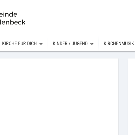
KIRCHE FÜR DICH
KINDER / JUGEND
KIRCHENMUSIK
Taufe
Angebote
Konzerte
Senioren
Konfirmation
Konfirmandenunterricht
Kantorei
Trauung
Traineeprogramm
Posaunenchor
Trauerfeier und Bestattung
Freizeiten
Kinder- und Ju
meinderat
Eintritt / Wiedereintritt
Schutzkonzept
Seelsorge
Vermietung