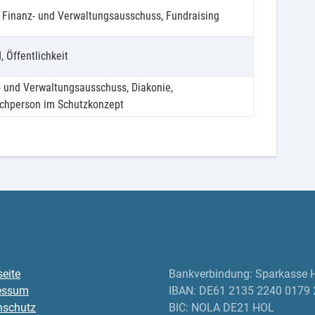
, Finanz- und Verwaltungsausschuss, Fundraising
 Öffentlichkeit
- und Verwaltungsausschuss, Diakonie,
chperson im Schutzkonzept
seite
Bankverbindung: Sparkasse H
essum
IBAN: DE61 2135 2240 0179 
nschutz
BIC: NOLA DE21 HOL